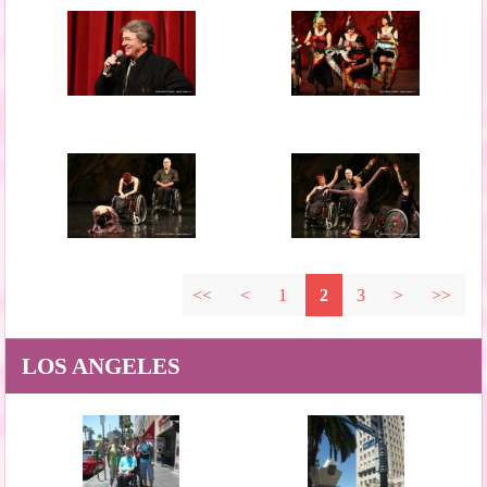
<<
<
1
2
3
>
>>
LOS ANGELES