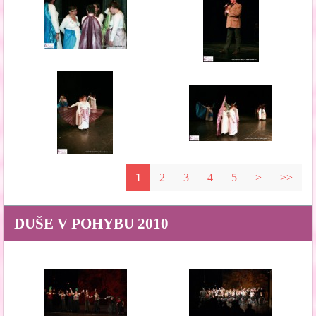
1
2
3
4
5
>
>>
DUŠE V POHYBU 2010