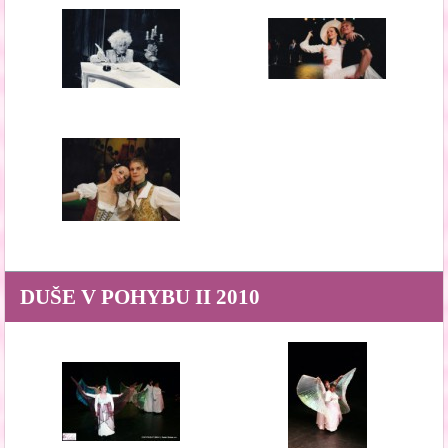
DUŠE V POHYBU II 2010